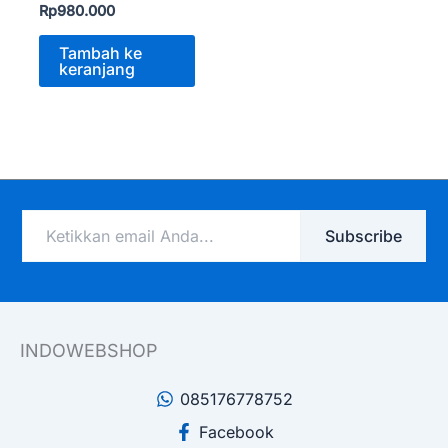
Rp
980.000
Tambah ke
keranjang
Ketikkan
Subscribe
email
Anda...
INDOWEBSHOP
085176778752
Facebook