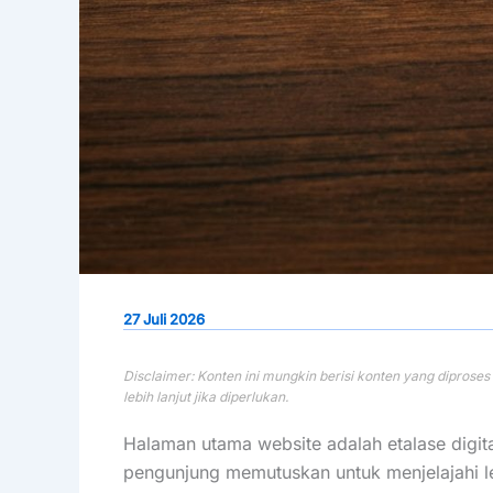
27 Juli 2026
Halaman utama website adalah etalase digita
pengunjung memutuskan untuk menjelajahi leb