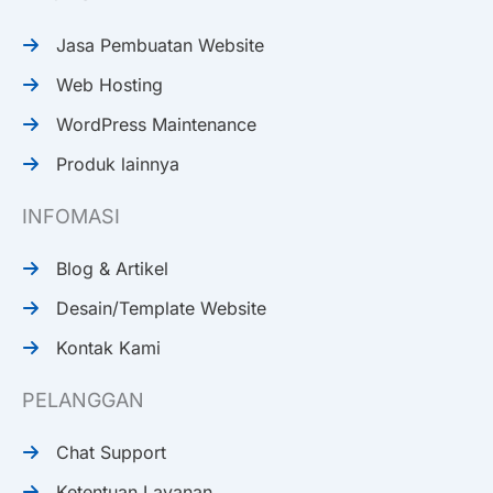
Jasa Pembuatan Website
Web Hosting
WordPress Maintenance
Produk lainnya
INFOMASI
Blog & Artikel
Desain/Template Website
Kontak Kami
PELANGGAN
Chat Support
Ketentuan Layanan