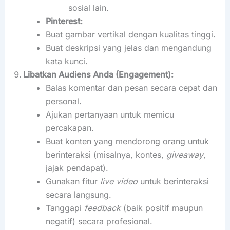
sosial lain.
Pinterest:
Buat gambar vertikal dengan kualitas tinggi.
Buat deskripsi yang jelas dan mengandung
kata kunci.
Libatkan Audiens Anda (Engagement):
Balas komentar dan pesan secara cepat dan
personal.
Ajukan pertanyaan untuk memicu
percakapan.
Buat konten yang mendorong orang untuk
berinteraksi (misalnya, kontes,
giveaway
,
jajak pendapat).
Gunakan fitur
live video
untuk berinteraksi
secara langsung.
Tanggapi
feedback
(baik positif maupun
negatif) secara profesional.