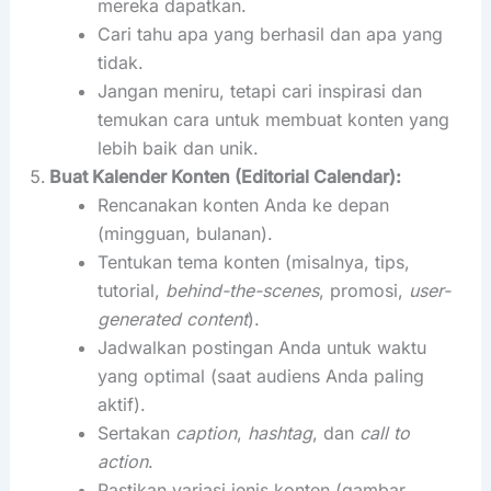
mereka dapatkan.
Cari tahu apa yang berhasil dan apa yang
tidak.
Jangan meniru, tetapi cari inspirasi dan
temukan cara untuk membuat konten yang
lebih baik dan unik.
Buat Kalender Konten (Editorial Calendar):
Rencanakan konten Anda ke depan
(mingguan, bulanan).
Tentukan tema konten (misalnya, tips,
tutorial,
behind-the-scenes
, promosi,
user-
generated content
).
Jadwalkan postingan Anda untuk waktu
yang optimal (saat audiens Anda paling
aktif).
Sertakan
caption
,
hashtag
, dan
call to
action
.
Pastikan variasi jenis konten (gambar,