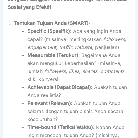
Sosial yang Efektif
Tentukan Tujuan Anda (SMART):
Specific (Spesifik):
Apa yang ingin Anda
capai? (misalnya, meningkatkan
followers
,
engagement
,
traffic website
, penjualan)
Measurable (Terukur):
Bagaimana Anda
akan mengukur keberhasilan? (misalnya,
jumlah
followers
,
likes
,
shares
,
comments
,
klik, konversi)
Achievable (Dapat Dicapai):
Apakah tujuan
Anda realistis?
Relevant (Relevan):
Apakah tujuan Anda
selaras dengan tujuan bisnis Anda secara
keseluruhan?
Time-bound (Terikat Waktu):
Kapan Anda
ingin mencapai tujuan Anda? (misalnya,