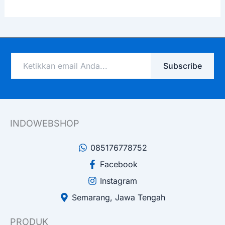
Ketikkan
Subscribe
email
Anda...
INDOWEBSHOP
085176778752
Facebook
Instagram
Semarang, Jawa Tengah
PRODUK