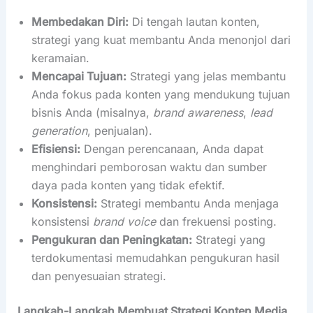
Membedakan Diri:
Di tengah lautan konten,
strategi yang kuat membantu Anda menonjol dari
keramaian.
Mencapai Tujuan:
Strategi yang jelas membantu
Anda fokus pada konten yang mendukung tujuan
bisnis Anda (misalnya,
brand awareness
,
lead
generation
, penjualan).
Efisiensi:
Dengan perencanaan, Anda dapat
menghindari pemborosan waktu dan sumber
daya pada konten yang tidak efektif.
Konsistensi:
Strategi membantu Anda menjaga
konsistensi
brand voice
dan frekuensi posting.
Pengukuran dan Peningkatan:
Strategi yang
terdokumentasi memudahkan pengukuran hasil
dan penyesuaian strategi.
Langkah-Langkah Membuat Strategi Konten Media